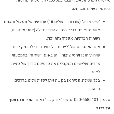
מדיניות הפרטיות אשר הצגנו בפניכם.
להלן סעיפי מדיניות
הפרטיות שלנו:
חברתנו:
"לייס מדיה" (שדרות ירושלים 18) אחראית על תפעול ותכנים
אשר מופיעים בכלל המדיה השייכים לה (אתרי אינטרנט,
רשתות חברתיות, אפליקציות וכו').
אתר האינטרנט של "לייס מדיה" נוצר בכדי להעניק לכם
שירותי תוכן ויחסי ציבור – הן באופן ישיר והן באמצעות
צדדים שלישיים המקבלים את פרטיכם בדרך של פנייה
לאתר.
בכל שאלה, פנייה או בקשה ניתן לפנות אלינו בדרכים
הבאות:
טלפון: 050-6585101. טופס "צור קשר" באתר.
המידע הנאסף
על ידנו: