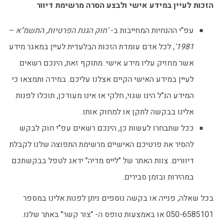
הזכות לעיין במידע אישי ולבצע הסרה מרשימת דיוור
עפ"י ההנחיות המחייבות ב-
'חוק הגנת הפרטיות, התשמ"א –
1981'
, לכל אדם עומדת הזכות הבלעדית לעיין במאגר מידע
אשר מחזיק עליו מידע אישי. מתוקף זאת, הינכם רשאים
לעיין במידע האישי הקיים אצלנו עליכם. במידה ותמצאו כי
המידע הנ"ל הינו שגוי, חלקי או אינו מעודכן, תוכלו לפנות
אלינו בבקשה לתקן או למחוק אותו.
ככל שתבחרו לעשות כן, הינכם רשאים עפ"י חוק לבקש
להסיר את פרטיכם האישיים מרשימת התפוצה שלנו לקבלת
דיוורים. צוות האתר של "לייס מדיה" ידאג לטפל בבקשתכם
במהירות ובזמן סבירים.
בכל שאלה, פנייה או בקשה נוספים ניתן לפנות אלינו במספר
050-6585101 או באמצעות טופס ה- "צור קשר" באתר שלנו.